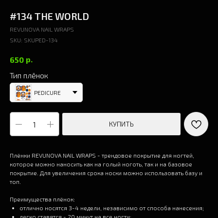
#134 THE WORLD
REVUNOVA NAIL WRAPS
SKU:
SKUPED-134
р.
650
Тип плёнок
PEDICURE
КУПИТЬ
Плёнки REVUNOVA NAIL WRAPS - трендовое покрытие для ногтей,
которое можно наносить как на голый ноготь, так и на базовое
покрытие. Для увеличения срока носки можно использовать базу и
топ.
Преимущества плёнок:
отлично носятся 3-4 недели, независимо от способа нанесения;
легко ставятся - 20 минут на все ногти;