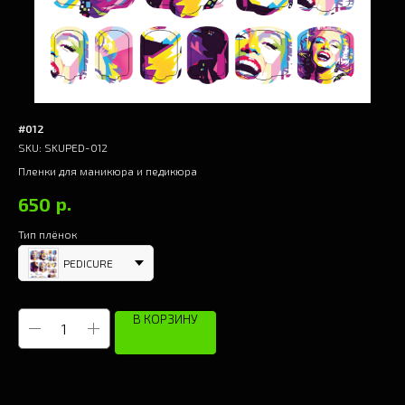
#012
#0
SKU:
SKUPED-012
SK
Пленки для маникюра и педикюра
Пле
р.
650
6
Тип плёнок
Тип
PEDICURE
В КОРЗИНУ