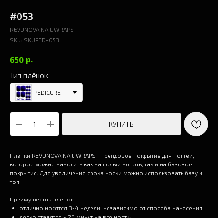
#053
REVUNOVA NAIL WRAPS
SKU:
SKUPED-053
р.
650
Тип плёнок
PEDICURE
КУПИТЬ
Плёнки REVUNOVA NAIL WRAPS - трендовое покрытие для ногтей,
которое можно наносить как на голый ноготь, так и на базовое
покрытие. Для увеличения срока носки можно использовать базу и
топ.
Преимущества плёнок:
отлично носятся 3-4 недели, независимо от способа нанесения;
легко ставятся - 20 минут на все ногти;