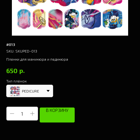
#013
#0
SKU:
SKUPED-013
SK
Пленки для маникюра и педикюра
Пле
р.
650
6
Тип плёнок
Тип
PEDICURE
В КОРЗИНУ