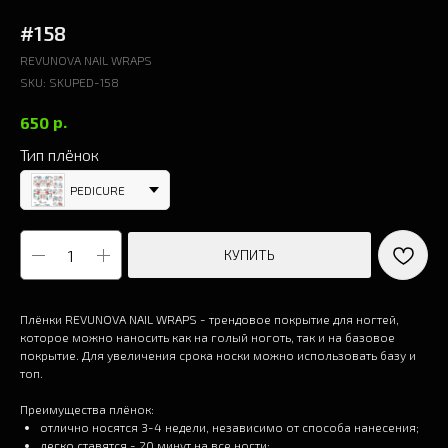
#158
REVUNOVA NAIL WRAPS
SKU:
SKUPED-158
р.
650
Тип плёнок
PEDICURE
КУПИТЬ
Плёнки REVUNOVA NAIL WRAPS - трендовое покрытие для ногтей,
которое можно наносить как на голый ноготь, так и на базовое
покрытие. Для увеличения срока носки можно использовать базу и
топ.
Преимущества плёнок:
отлично носятся 3-4 недели, независимо от способа нанесения;
легко ставятся - 20 минут на все ногти;