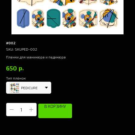
#002
#0
SKU:
SKUPED-002
SK
Пленки для маникюра и педикюра
Пле
р.
650
6
Тип плёнок
Тип
PEDICURE
В КОРЗИНУ